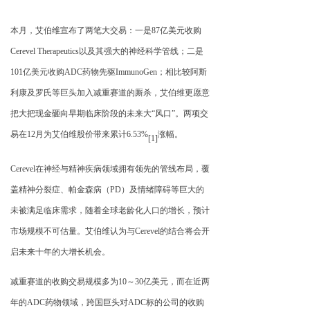
本月，艾伯维宣布了两笔大交易：一是
87
亿美元收购
Cerevel Therapeutics
以及其强大的神经科学管线；二是
101
亿美元收购
ADC
药物先驱
ImmunoGen
；相比较阿斯
利康及罗氏等巨头加入减重赛道的厮杀，艾伯维更愿意
把大把现金砸向早期临床阶段的未来大
“
风口
”
。两项交
易在
12
月为艾伯维股价带来累计
6.53%
涨幅。
[1]
Cerevel
在神经与精神疾病领域拥有领先的管线布局，覆
盖精神分裂症、帕金森病（
PD
）及情绪障碍等巨大的
未被满足临床需求，随着全球老龄化人口的增长，预计
市场规模不可估量。艾伯维认为与
Cerevel
的结合将会开
启未来十年的大增长机会。
减重赛道的收购交易规模多为
10
～
30
亿美元，而在近两
年的
ADC
药物领域，跨国巨头对
ADC
标的公司的收购