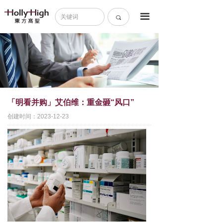
首页
끀
끠
关于我们
成功案例
核心业务
新闻中心
「明看并购」艾伯维：重金砸“风口”
创建时间：
2023-12-23
《交易59条》
加入我们
联系我们