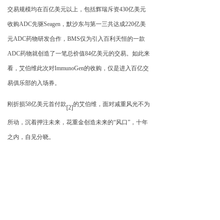
交易规模均在百亿美元以上，包括辉瑞斥资
430
亿美元
收购
ADC
先驱
Seagen
，默沙东与第一三共达成
220
亿美
元
ADC
药物研发合作，
BMS
仅为引入百利天恒的一款
ADC
药物就创造了一笔总价值
84
亿美元的交易。如此来
看，艾伯维此次对
ImmunoGen
的收购，仅是进入百亿交
易俱乐部的入场券。
刚折损
58
亿美元首付款
的艾伯维，面对减重风光不为
[2]
所动，沉着押注未来，花重金创造未来的
“
风口
”
，十年
之内，自见分晓。
高圣学苑 出品
注
1
：
从
12
月
1
日至
20
日，艾伯维股价的累计涨幅。
注
2
：
2016
年艾伯维以高达
58
亿美元首付款，收购
Stremcentrx
，获得靶向
DLL3
靶点的
ADC
药物
Rova
－
T
，