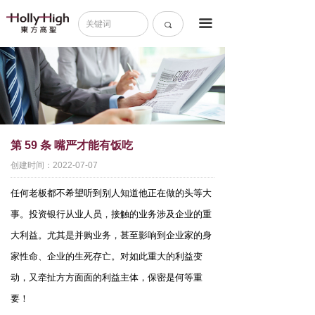
首页
끀
끠
关于我们
成功案例
核心业务
新闻中心
第 59 条 嘴严才能有饭吃
创建时间：
2022-07-07
《交易59条》
任何老板都不希望听到别人知道他正在做的头
等大
加入我们
事。投资银行从业人员，接触的业务涉及企业
的重
大利益。尤其是并购业务，甚至影响到企业家
的身
联系我们
家性命、企业的生死存亡。对如此重大的利益
变
动，又牵扯方方面面的利益主体，保密是何等重
要！