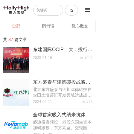
首页
끀
끠
关于我们
全部
悄悄话
戳心散文
成功案例
共
37
篇文章
核心业务
东建国际OCIP二大：投行“新合伙人制”深耕“固收+并购”
2025-01-16
넶
1037
新闻中心
《交易59条》
东方盛泰与津德碳投战略合作签约仪式成功举办
加入我们
北京东方盛泰与四川津德碳投在
农田土壤碳汇开发领域达成战略
合作
联系我们
2024-05-11
넶
476
全球首家吸入式纳米抗体企业上海洛启生物获超亿元B轮融资，东方高圣担任财务顾问
盛迪投资领投，老股东国生资本
加码跟投，东方高圣、交银国际
担任本轮财务顾问，B+轮正在进